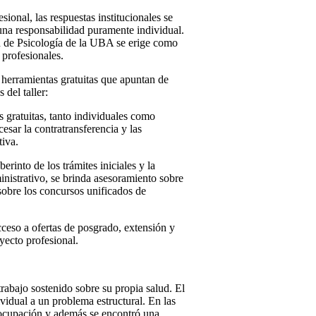
esional, las respuestas institucionales se
una responsabilidad puramente individual.
ad de Psicología de la UBA se erige como
 profesionales.
e herramientas gratuitas que apuntan de
 del taller:
gratuitas, tanto individuales como
esar la contratransferencia y las
tiva.
into de los trámites iniciales y la
ministrativo, se brinda asesoramiento sobre
 sobre los concursos unificados de
ceso a ofertas de posgrado, extensión y
yecto profesional.
trabajo sostenido sobre su propia salud. El
vidual a un problema estructural. En las
reocupación y además se encontró una