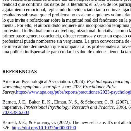
realidad que confirma los datos de la literatura: el 57,6% de los partic
agotamiento emocional, replicando lo evidenciado tanto en investigac
resultados subrayan que el problema no es ajeno a quienes voluntaria
lo que invita a reflexionar sobre la magnitud real del fenómeno en la 
mental. Por ello, el autocuidado requiere una incorporación temprana y 
profesional individual como a nivel organizacional. Iniciativas como la
primer paso: generar conciencia, ofrecer recursos y crear un espacio c
profesional pueda nombrarse sin vergüenza. La gran convocatoria de est
de intercambio demuestran que acompañar a los profesionales a través 
una política indispensable para cuidar la salud de quienes tienen la ta
REFERENCIAS
American Psychological Association. (2024).
Psychologists reaching t
worsening symptoms year after year: 2023 Practitioner Pulse
Survey
.
https://www.apa.org/pubs/reports/practitioner/2023-psychologi
Barnett, J. E., Baker, E. K., Elman, N. S., & Schoener, G. R. (2007). I
imperative.
Professional Psychology: Research and Practice
,
38
(6), 
7028.38.6.603
Barnett, J. E., & Homany, G. (2022). The new self-care: It’s not all a
326.
https://doi.org/10.1037/pri0000190