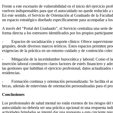
Frente a este escenario de vulnerabilidad en el inicio del ejercicio prof
vuelven indispensables para que el autocuidado no quede reducido a 
En este sentido, el Servicio de Orientación al Graduado de la Facult
un espacio estratégico diseñado específicamente para acompañar a los
A través del "Portal del Graduado”, el Servicio centraliza una serie d
forma directa a los estresores identificados por los propios participantes
- Espacios de socialización y soporte clínico: Ofrece supervisiones 
grupales, desde diversos marcos teóricos. Estos espacios permiten proc
exigencias de la práctica en un entorno cuidado y de contención colec
- Mitigación de la incertidumbre burocrática y laboral: Como el laber
inserción laboral constituyen claros factores de estrés financiero y ad
las gestiones que habilitan el ejercicio profesional, datos actualizados
residencias.
- Formación continua y orientación personalizada: Se facilita el ac
becas, además de entrevistas de orientación personalizadas para el pro
Conclusiones
Los profesionales de salud mental no están exentos de los riesgos del 
autocuidado no debería ser una práctica opcional ni una respuesta indi
actividades brindadas se intentó dar una respuesta a esta creciente p