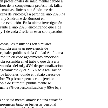
a en profesionales de salud mental debido a
oro de la competencia profesional, fallas
blemáticas clínicas con Síndrome de
cana de Psicología a partir del año 2020 ha
boral y Síndrome de Burnout en
nte evolución. En la última investigación
urante el año 2023, encontrando que 1 de
y 1 de cada 2 refieren estar sobrepasados
tadas, los resultados son similares.
enuncia una gran prevalencia de
hospitales públicos de la Ciudad Autónoma
taron un elevado agotamiento emocional
ia sostenida en el trabajo que deja a la
demandas del rol), 43% despersonalización
l agotamiento) y el 21.5% baja realización
ros laborales, donde el trabajo carece de
bre 79 psicoterapeutas con ejercicio
propia de Burnout, puntualmente se
onal, 28% despersonalización y 66% baja
s de salud mental atraviesan una situación
mprometen tanto su bienestar personal