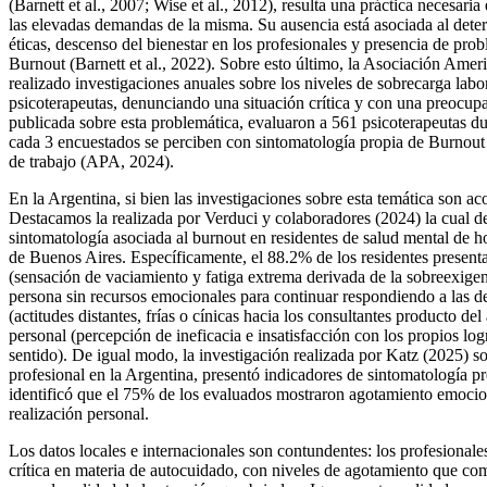
(Barnett et al., 2007; Wise et al., 2012), resulta una práctica necesari
las elevadas demandas de la misma. Su ausencia está asociada al deteri
éticas, descenso del bienestar en los profesionales y presencia de pro
Burnout (Barnett et al., 2022). Sobre esto último, la Asociación Ameri
realizado investigaciones anuales sobre los niveles de sobrecarga la
psicoterapeutas, denunciando una situación crítica y con una preocupa
publicada sobre esta problemática, evaluaron a 561 psicoterapeutas d
cada 3 encuestados se perciben con sintomatología propia de Burnout 
de trabajo (APA, 2024).
En la Argentina, si bien las investigaciones sobre esta temática son aco
Destacamos la realizada por Verduci y colaboradores (2024) la cual d
sintomatología asociada al burnout en residentes de salud mental de 
de Buenos Aires. Específicamente, el 88.2% de los residentes presen
(sensación de vaciamiento y fatiga extrema derivada de la sobreexigenc
persona sin recursos emocionales para continuar respondiendo a las 
(actitudes distantes, frías o cínicas hacia los consultantes producto de
personal (percepción de ineficacia e insatisfacción con los propios log
sentido). De igual modo, la investigación realizada por Katz (2025) so
profesional en la Argentina, presentó indicadores de sintomatología 
identificó que el 75% de los evaluados mostraron agotamiento emoci
realización personal.
Los datos locales e internacionales son contundentes: los profesionale
crítica en materia de autocuidado, con niveles de agotamiento que co