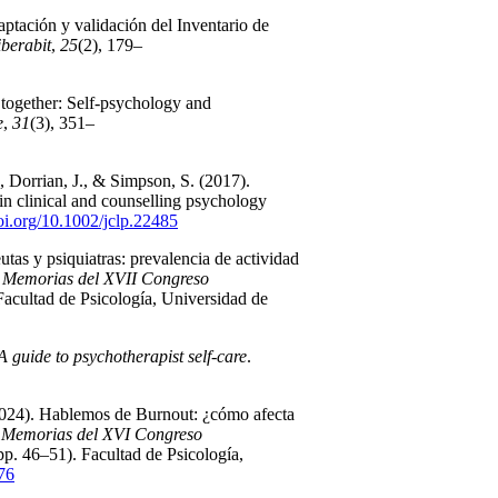
ptación y validación del Inventario de
iberabit
,
25
(2), 179–
 together: Self-psychology and
e
,
31
(3), 351–
, Dorrian, J., & Simpson, S. (2017).
in clinical and counselling psychology
doi.org/10.1002/jclp.22485
eutas y psiquiatras: prevalencia de actividad
n
Memorias del XVII Congreso
Facultad de Psicología, Universidad de
 A guide to psychotherapist self-care
.
 (2024). Hablemos de Burnout: ¿cómo afecta
n
Memorias del XVI Congreso
p. 46–51). Facultad de Psicología,
76