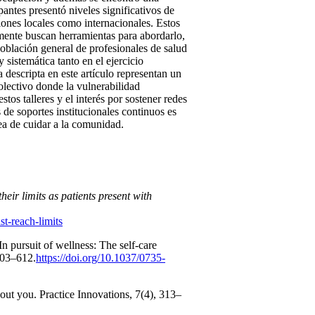
ipantes presentó niveles significativos de
iones locales como internacionales. Estos
mente buscan herramientas para abordarlo,
población general de profesionales de salud
sistemática tanto en el ejercicio
 descripta en este artículo representan un
olectivo donde la vulnerabilidad
os talleres y el interés por sostener redes
de soportes institucionales continuos es
rea de cuidar a la comunidad.
heir limits as patients present with
st-reach-limits
n pursuit of wellness: The self-care
603–612.
https://doi.org/10.1037/0735-
bout you. Practice Innovations, 7(4), 313–