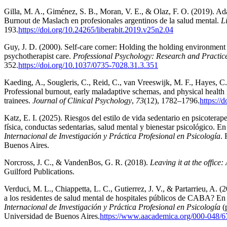
Gilla, M. A., Giménez, S. B., Moran, V. E., & Olaz, F. O. (2019). Ada
Burnout de Maslach en profesionales argentinos de la salud mental.
L
193.
https://doi.org/10.24265/liberabit.2019.v25n2.04
Guy, J. D. (2000). Self-care corner: Holding the holding environment
psychotherapist care.
Professional Psychology: Research and Practic
352.
https://doi.org/10.1037/0735-7028.31.3.351
Kaeding, A., Sougleris, C., Reid, C., van Vreeswijk, M. F., Hayes, C.
Professional burnout, early maladaptive schemas, and physical health 
trainees.
Journal of Clinical Psychology
,
73
(12), 1782–1796.
https://
Katz, E. I. (2025). Riesgos del estilo de vida sedentario en psicoterap
física, conductas sedentarias, salud mental y bienestar psicológico. E
Internacional de Investigación y Práctica Profesional en Psicología
. 
Buenos Aires.
Norcross, J. C., & VandenBos, G. R. (2018).
Leaving it at the office:
Guilford Publications.
Verduci, M. L., Chiappetta, L. C., Gutierrez, J. V., & Partarrieu, A.
a los residentes de salud mental de hospitales públicos de CABA? E
Internacional de Investigación y Práctica Profesional en Psicología
(p
Universidad de Buenos Aires.
https://www.aacademica.org/000-048/6