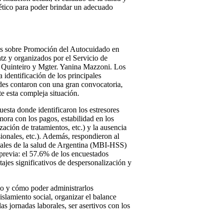
 ético para poder brindar un adecuado
eres sobre Promoción del Autocuidado en
tz y organizados por el Servicio de
a Quinteiro y Mgter. Yanina Mazzoni. Los
identificación de los principales
dades contaron con una gran convocatoria,
e esta compleja situación.
cuesta donde identificaron los estresores
mora con los pagos, estabilidad en los
zación de tratamientos, etc.) y la ausencia
ionales, etc.). Además, respondieron al
nales de la salud de Argentina (MBI-HSS)
a previa: el 57.6% de los encuestados
jes significativos de despersonalización y
ado y cómo poder administrarlos
slamiento social, organizar el balance
as jornadas laborales, ser asertivos con los