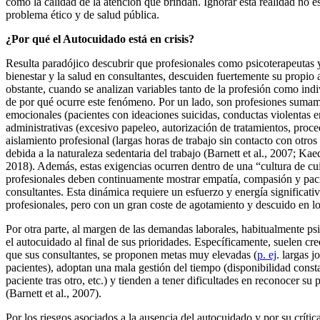
como la calidad de la atención que brindan. Ignorar esta realidad no e
problema ético y de salud pública.
¿Por qué el Autocuidado está en crisis?
Resulta paradójico descubrir que profesionales como psicoterapeutas y
bienestar y la salud en consultantes, descuiden fuertemente su propi
obstante, cuando se analizan variables tanto de la profesión como ind
de por qué ocurre este fenómeno. Por un lado, son profesiones suma
emocionales (pacientes con ideaciones suicidas, conductas violentas en 
administrativas (excesivo papeleo, autorización de tratamientos, proc
aislamiento profesional (largas horas de trabajo sin contacto con otros
debida a la naturaleza sedentaria del trabajo (Barnett et al., 2007; K
2018). Además, estas exigencias ocurren dentro de una “cultura de cu
profesionales deben continuamente mostrar empatía, compasión y pacie
consultantes. Esta dinámica requiere un esfuerzo y energía significati
profesionales, pero con un gran coste de agotamiento y descuido en l
Por otra parte, al margen de las demandas laborales, habitualmente psi
el autocuidado al final de sus prioridades. Específicamente, suelen c
que sus consultantes, se proponen metas muy elevadas (
p. ej
. largas 
pacientes), adoptan una mala gestión del tiempo (disponibilidad const
paciente tras otro, etc.) y tienden a tener dificultades en reconocer su
(Barnett et al., 2007).
Por los riesgos asociados a la ausencia del autocuidado y por su crítica