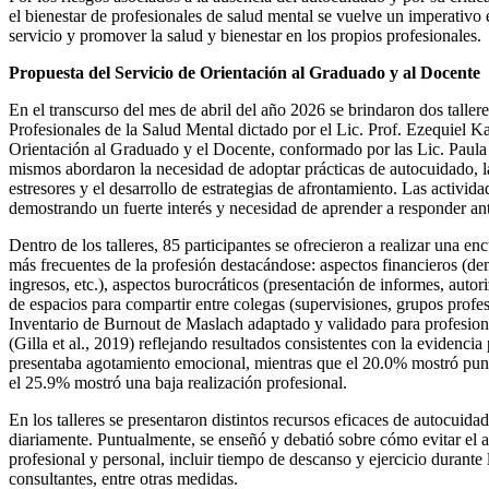
el bienestar de profesionales de salud mental se vuelve un imperativo
servicio y promover la salud y bienestar en los propios profesionales.
Propuesta del Servicio de Orientación al Graduado y al Docente
En el transcurso del mes de abril del año 2026 se brindaron dos tall
Profesionales de la Salud Mental dictado por el Lic. Prof. Ezequiel Ka
Orientación al Graduado y el Docente, conformado por las Lic. Paul
mismos abordaron la necesidad de adoptar prácticas de autocuidado, la 
estresores y el desarrollo de estrategias de afrontamiento. Las activi
demostrando un fuerte interés y necesidad de aprender a responder ant
Dentro de los talleres, 85 participantes se ofrecieron a realizar una en
más frecuentes de la profesión destacándose: aspectos financieros (de
ingresos, etc.), aspectos burocráticos (presentación de informes, autori
de espacios para compartir entre colegas (supervisiones, grupos profes
Inventario de Burnout de Maslach adaptado y validado para profesio
(Gilla et al., 2019) reflejando resultados consistentes con la evidenci
presentaba agotamiento emocional, mientras que el 20.0% mostró punta
el 25.9% mostró una baja realización profesional.
En los talleres se presentaron distintos recursos eficaces de autocuid
diariamente. Puntualmente, se enseñó y debatió sobre cómo evitar el ai
profesional y personal, incluir tiempo de descanso y ejercicio durante l
consultantes, entre otras medidas.