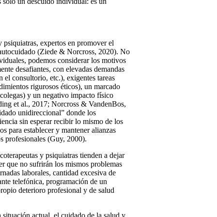
s solo un descuido individual: es un
 psiquiatras, expertos en promover el
o autocuidado (Ziede & Norcross, 2020). No
ividuales, podemos considerar los motivos
mente desafiantes, con elevadas demandas
el consultorio, etc.), exigentes tareas
edimientos rigurosos éticos), un marcado
 colegas) y un negativo impacto físico
aeding et al., 2017; Norcross & VandenBos,
idado unidireccional” donde los
ncia sin esperar recibir lo mismo de los
vos para establecer y mantener alianzas
os profesionales (Guy, 2000).
coterapeutas y psiquiatras tienden a dejar
reer que no sufrirán los mismos problemas
jornadas laborales, cantidad excesiva de
ante telefónica, programación de un
 propio deterioro profesional y de salud
 situación actual, el cuidado de la salud y