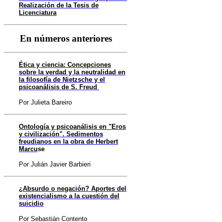
Realización de la Tesis de
Licenciatura
En números anteriores
Ética y ciencia: Concepciones
sobre la verdad y la neutralidad en
la filosofía de Nietzsche y el
psicoanálisis de S. Freud
Por Julieta Bareiro
Ontología y psicoanálisis en "Eros
y civilización". Sedimentos
freudianos en la obra de Herbert
Marcu
se
Por Julián Javier Barbieri
¿Absurdo o negación? Aportes del
existencialismo a la cuestión del
suicidio
Por Sebastián Contento