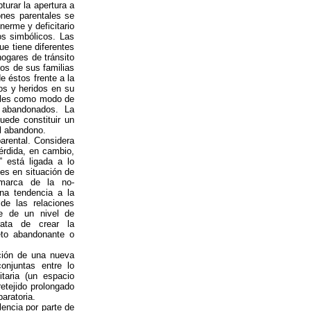
turar la apertura a
ones parentales se
inerme y deficitario
os simbólicos. Las
ue tiene diferentes
hogares de tránsito
os de sus familias
e éstos frente a la
dos y heridos en su
stiles como modo de
 abandonados. La
uede constituir un
al abandono.
parental. Considera
érdida, en cambio,
” está ligada a lo
tes en situación de
o marca de la no-
una tendencia a la
 de las relaciones
ere de un nivel de
rata de crear la
eto abandonante o
ación de una nueva
onjuntas entre lo
itaria (un espacio
retejido prolongado
aratoria.
lencia por parte de