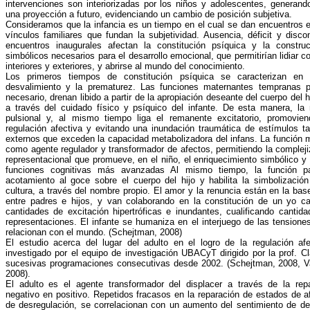
intervenciones son interiorizadas por los niños y adolescentes, generand
una proyección a futuro, evidenciando un cambio de posición subjetiva.
Consideramos que la infancia es un tiempo en el cual se dan encuentros en
vínculos familiares que fundan la subjetividad. Ausencia, déficit y disco
encuentros inaugurales afectan la constitución psíquica y la constru
simbólicos necesarios para el desarrollo emocional, que permitirían lidiar c
interiores y exteriores, y abrirse al mundo del conocimiento.
Los primeros tiempos de constitución psíquica se caracterizan en 
desvalimiento y la prematurez. Las funciones maternantes tempranas 
necesario, drenan libido a partir de la apropiación deseante del cuerpo del 
a través del cuidado físico y psíquico del infante. De esta manera, la
pulsional y, al mismo tiempo liga el remanente excitatorio, promovien
regulación afectiva y evitando una inundación traumática de estímulos t
externos que exceden la capacidad metabolizadora del infans. La función m
como agente regulador y transformador de afectos, permitiendo la compleji
representacional que promueve, en el niño, el enriquecimiento simbólico y
funciones cognitivas más avanzadas Al mismo tiempo, la función pa
acotamiento al goce sobre el cuerpo del hijo y habilita la simbolización
cultura, a través del nombre propio. El amor y la renuncia están en la bas
entre padres e hijos, y van colaborando en la constitución de un yo ca
cantidades de excitación hipertróficas e inundantes, cualificando cantid
representaciones. El infante se humaniza en el interjuego de las tensione
relacionan con el mundo. (Schejtman, 2008)
El estudio acerca del lugar del adulto en el logro de la regulación af
investigado por el equipo de investigación UBACyT dirigido por la prof. C
sucesivas programaciones consecutivas desde 2002. (Schejtman, 2008, V
2008).
El adulto es el agente transformador del displacer a través de la rep
negativo en positivo. Repetidos fracasos en la reparación de estados de a
de desregulación, se correlacionan con un aumento del sentimiento de de