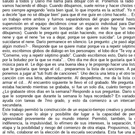
saludo a todos y Darío me llama para dibujar con él. Ponemos la radio
vamos haciendo el dibujo. Cuando dibujamos, suele reírse y hacer chistes 
pero siempre agregando “esta bien igual, lo que importa es la actitud”. Yo
a decirle “que no sé dibujar bien” para que él me guíe en cómo hacerlo… E
un trabajo entre ambos y fuimos separándonos del grupo general hast
supervisión en el equipo decidimos crear un espacio individual para Da
encuentros propone hacer un bosque: dice que en éste hay “un nene
dibujamos). Cuando le pregunto qué están haciendo, me dice que el lob
nene y que el nene “se va a dejar, porque se quiere suicidar”. Le pregun
suicidarse el nene. Darío permanece en silencio. Le pregunto: ¿te pasó algo
algún motivo?- . Responde que se quiere matar porque va a repetir séptimo
esto, escribimos globos de diálogo en los personajes: el lobo dice “Te voy 
“Comeme, voy a repetir séptimo grado”. Cuando escribimos esto, Darío se r
por la boludez por la que se mata”… Otro día me dice que le gustaría que l
música para él. Le digo que es una buena idea y le propongo hacer una lis
que le gustaría que tenga el cd... preparamos la lista de canciones. A par
ponemos a jugar al “tuti frutti de canciones”: Uno decía una letra y el otro 
canción con esa letra, alternadamente. Al despedirnos, me da la lista 
armar el cd… Al encuentro siguiente le llevo el cd grabado. Me pregunta
estaba haciendo mientras se grababa, si fue un solo día, cuánto tiempo m
¿Lo grabaste otros días en la semana? Respondo a sus preguntas. Darío 
que le sorprende que durante la semana lo haya recordado? En variado
ayuda con tareas de 7mo grado, y esto da comienzo a un intercam
secundaria.
Este trabajo permitió la construcción de un espacio-tiempo creativo y produc
Un espacio que lo aloje y posibilite dar lugar a la capacidad de pen
agresividad proveniente de su mundo interior. Permitió, también, la 
indiferencia, la impulsividad, lo efímero de sus intereses, la separación, 
etapa y la posibilidad y riesgo del comienzo de otra etapa. Propusimos, t
al niño, colaborar en la elección de la escuela secundaria. Esta fue una 