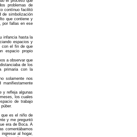
ando el proceso que
ados problemas de
o contínuo facilitó
d de simbolización
lto que contiene y
, por fallas en ese
 infancia hasta la
nciando espacios y
, con el fin de que
n espacio propio
mos a observar que
distanciaba de los
a primaria con la
 no solamente nos
d manifiestamente
e y refleja algunas
6 meses, los cuales
spacio de trabajo
l púber.
 que es el niño de
nte y me preguntó
que era de Boca. A
ntras comentábamos
ingresar al hogar,