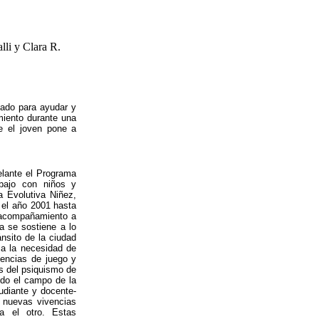
li y Clara R.
tado para ayudar y
miento durante una
ue el joven pone a
elante el Programa
abajo con niños y
a Evolutiva Niñez,
 el año 2001 hasta
e acompañamiento a
a se sostiene a lo
nsito de la ciudad
 a la necesidad de
iencias de juego y
es del psiquismo de
ndo el campo de la
tudiante y docente-
e nuevas vivencias
ra el otro. Estas