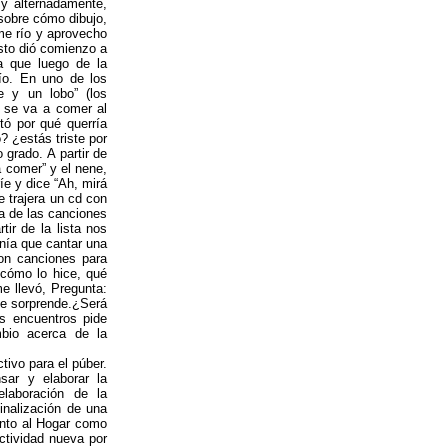
 y alternadamente,
sobre cómo dibujo,
 me río y aprovecho
sto dió comienzo a
a que luego de la
río. En uno de los
 y un lobo” (los
o se va a comer al
tó por qué querría
? ¿estás triste por
 grado. A partir de
a comer” y el nene,
íe y dice “Ah, mirá
e trajera un cd con
ta de las canciones
tir de la lista nos
tenía que cantar una
con canciones para
 cómo lo hice, qué
e llevó, Pregunta:
se sorprende.¿Será
s encuentros pide
bio acerca de la
tivo para el púber.
sar y elaborar la
elaboración de la
finalización de una
anto al Hogar como
actividad nueva por