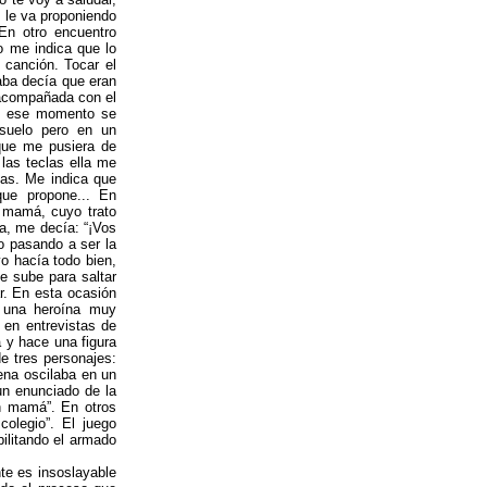
 le va proponiendo
 En otro encuentro
to me indica que lo
 canción. Tocar el
aba decía que eran
” acompañada con el
En ese momento se
suelo pero en un
que me pusiera de
las teclas ella me
las. Me indica que
que propone... En
a mamá, cuyo trato
za, me decía: “¡Vos
o pasando a ser la
yo hacía todo bien,
e sube para saltar
r. En esta ocasión
s una heroína muy
 en entrevistas de
a y hace una figura
e tres personajes:
ena oscilaba en un
 un enunciado de la
n mamá”. En otros
olegio”. El juego
ilitando el armado
te es insoslayable