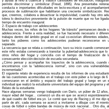
y ayuda al niño a cualificar y traducir cantidades de excitación, inaugur
permite discriminar y simbolizar (Freud, 1895). Ana presentaba reiter
conducta e importantes dificultades en lecto-escritura y el acompañamient
procesos de sublimación que habilitaron una creciente simbolización. Re
que, creemos, colabora a desactivar la impulsividad, cuando hay otro adu
tolera lo destructivo proveniente de la pulsión de muerte que no fue ligada
tiempo de encuentro inaugural.
2- Espacio de trabajo con adolescentes
Muchas veces, los niños de los hogares “de tránsito” permanecen desde su
adolescencia. Frente a esta realidad, se fue haciendo necesario ir difere
trabajos dentro del ámbito grupal en el cual co-existían diferentes edades
tanto los púberes como los adolescentes pudieran reconocerse en u
separado.
La secuencia que se relata a continuación, tuvo su inicio cuando comenza
este niño estaba comenzando a transitar la pubertad-adolescencia que lo 
otros niños del hogar y coincidía con el tiempo de finalización de l
consecuente elección-decisión de escuela secundaria.
¿Cómo pensar y acompañar los trayectos de la adolescencia, cuando
encontramos con la “adolescencia normal”, sino con una vulnerabilida
incrementada?
El siguiente relato de experiencia resulta de los informes de una estudiant
de las cuestiones acontecidas en el trabajo con este púber a lo largo de 
comenzaron en el ámbito y espacio del trabajo grupal y luego en un e
individual que realizó la estudiante universitaria del equipo del programa y e
Relato de la estudiante.
Hace algunas semanas vengo trabajando con Darío, un púber de 12 años,
mayor edad del hogar... comenzó un día en que se acercó espontáneame
de qué cuadro de fútbol era yo. Le conté que soy de Racing y él me dijo 
partir de ahí, cada semana se acercó a invitarme a dibujar con él mie
cosas de fútbol o sobre bandas de música de rock nacional… Otro día, al 