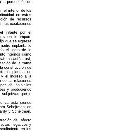
o la percepción de
 el interior de los
ntinuidad en estos
cción de recursos
on las excitaciones
el infante por el
proveen el amparo
hijo que se expresa
 madre implanta lo
do el logro de la
anto internos como
aterna actúa, así,
zación de la trama
 la construcción de
terna plantea un
 y el ingreso a la
e de las relaciones
paz de inhibir las
ades y produciendo
s subjetivas que lo
ectiva esta siendo
lara Schejtman, en
ardy y Schejtman,
aración del afecto
fectos negativos y
svalimiento en los