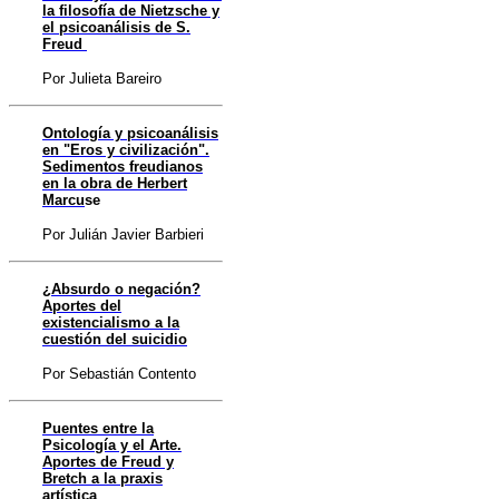
la filosofía de Nietzsche y
el psicoanálisis de S.
Freud
Por Julieta Bareiro
Ontología y psicoanálisis
en "Eros y civilización".
Sedimentos freudianos
en la obra de Herbert
Marcu
se
Por Julián Javier Barbieri
¿Absurdo o negación?
Aportes del
existencialismo a la
cuestión del suicidio
Por Sebastián Contento
Puentes entre la
Psicología y el Arte.
Aportes de Freud y
Bretch a la praxis
artística