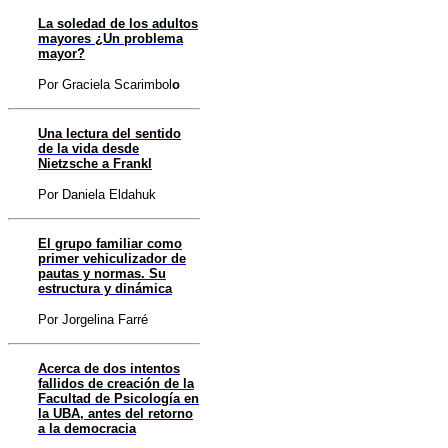
La soledad de los adultos
mayores ¿Un problema
mayor?
Por Graciela Scarimbol
o
Una lectura del sentido
de la vida desde
Nietzsche a Frankl
Por Daniela Eldahuk
El grupo familiar como
primer vehiculizador de
pautas y normas. Su
estructura y dinámica
Por Jorgelina Farré
Acerca de dos intentos
fallidos de creación de la
Facultad de Psicología en
la UBA, antes del retorno
a la democracia